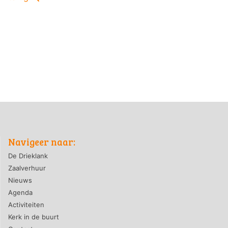
Navigeer naar:
De Drieklank
Zaalverhuur
Nieuws
Agenda
Activiteiten
Kerk in de buurt