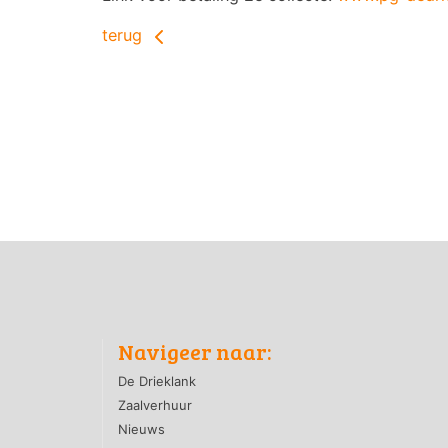
terug
Navigeer naar:
De Drieklank
Zaalverhuur
Nieuws