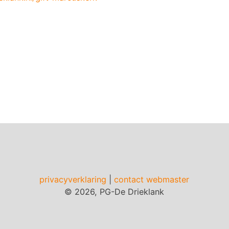
privacyverklaring
|
contact webmaster
© 2026, PG-De Drieklank