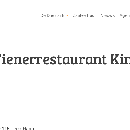
De Drieklank
Zaalverhuur
Nieuws
Agen
Tienerrestaurant Ki
- 115, Den Haag