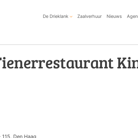
De Drieklank
Zaalverhuur
Nieuws
Agen
Tienerrestaurant Ki
- 115, Den Haag