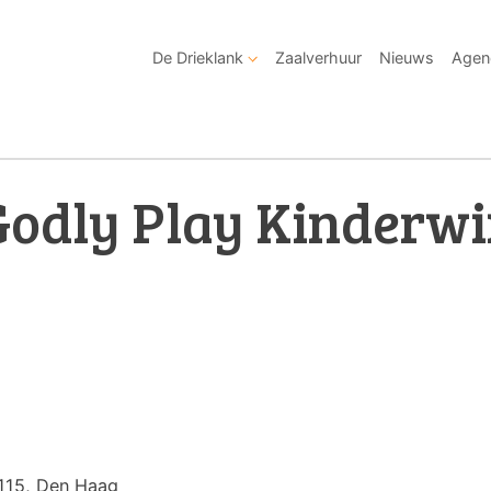
De Drieklank
Zaalverhuur
Nieuws
Agen
Godly Play Kinderwi
-115, Den Haag