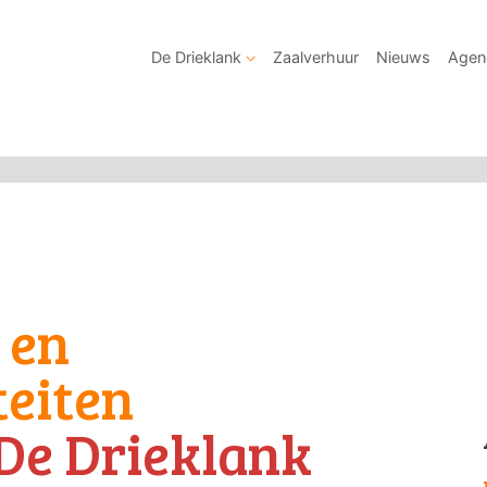
De Drieklank
Zaalverhuur
Nieuws
Agen
 en
teiten
De Drieklank