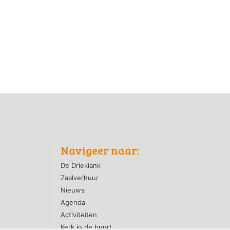
Navigeer naar:
De Drieklank
Zaalverhuur
Nieuws
Agenda
Activiteiten
Kerk in de buurt