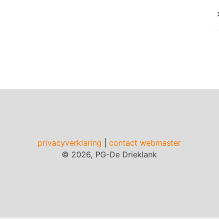
privacyverklaring
|
contact webmaster
© 2026, PG-De Drieklank