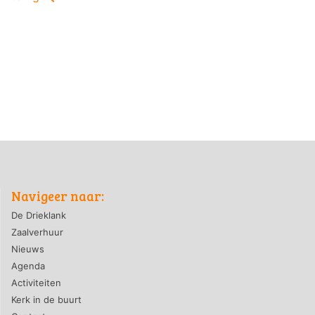
Navigeer naar:
De Drieklank
Zaalverhuur
Nieuws
Agenda
Activiteiten
Kerk in de buurt