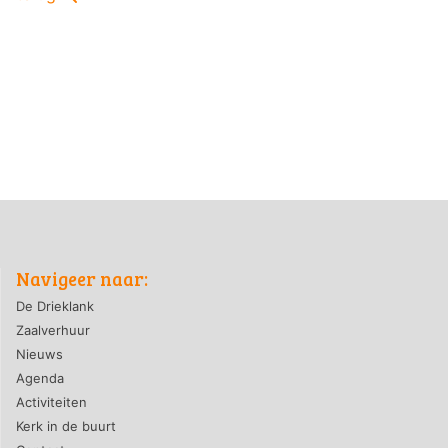
Navigeer naar:
De Drieklank
Zaalverhuur
Nieuws
Agenda
Activiteiten
Kerk in de buurt