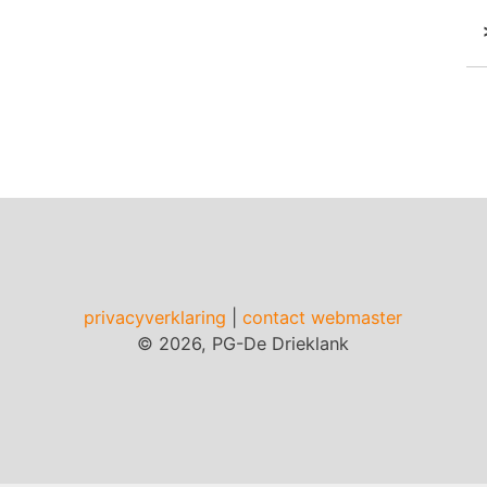
privacyverklaring
|
contact webmaster
© 2026, PG-De Drieklank