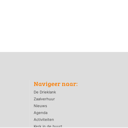
Navigeer naar:
De Drieklank
Zaalverhuur
Nieuws
Agenda
Activiteiten
Kerk in de buurt