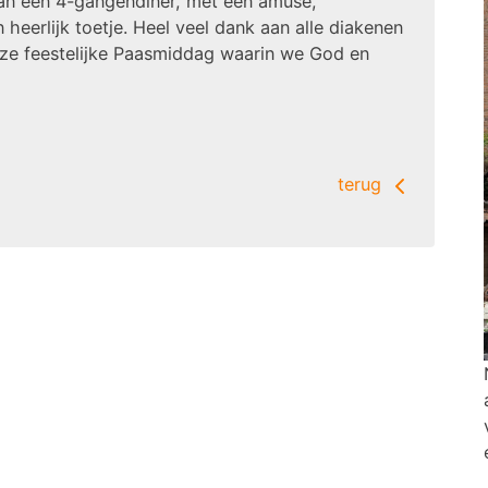
van een 4-gangendiner, met een amuse,
eerlijk toetje. Heel veel dank aan alle diakenen
eze feestelijke Paasmiddag waarin we God en
terug