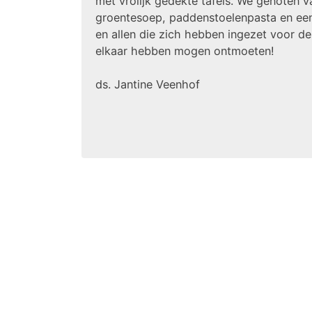
met vrolijk gedekte tafels. We genoten 
groentesoep, paddenstoelenpasta en een h
en allen die zich hebben ingezet voor d
elkaar hebben mogen ontmoeten!
ds. Jantine Veenhof