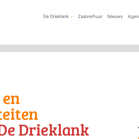
De Drieklank
Zaalverhuur
Nieuws
Agen
 en
teiten
De Drieklank