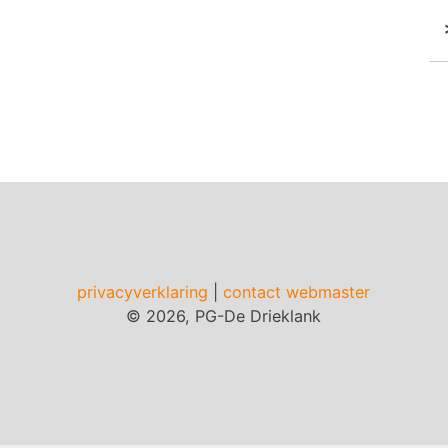
privacyverklaring
|
contact webmaster
© 2026, PG-De Drieklank