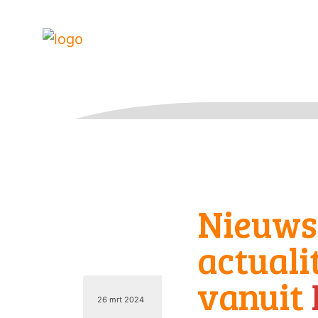
Nieuws
actuali
vanuit
26 mrt 2024