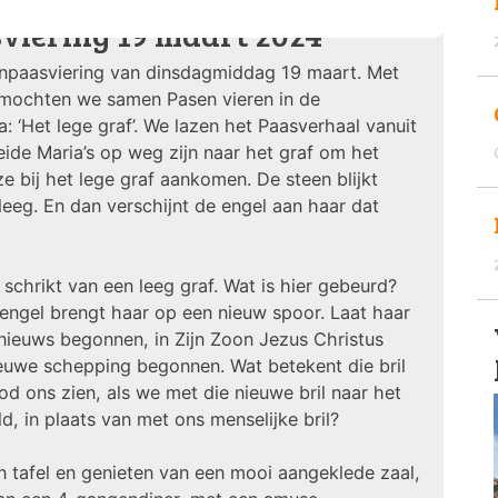
viering 19 maart 2024
enpaasviering van dinsdagmiddag 19 maart. Met
mochten we samen Pasen vieren in de
a: ‘Het lege graf’. We lazen het Paasverhaal vanuit
ide Maria’s op weg zijn naar het graf om het
e bij het lege graf aankomen. De steen blijkt
s leeg. En dan verschijnt de engel aan haar dat
schrikt van een leeg graf. Wat is hier gebeurd?
engel brengt haar op een nieuw spoor. Laat haar
s nieuws begonnen, in Zijn Zoon Jezus Christus
 nieuwe schepping begonnen. Wat betekent die bril
d ons zien, als we met die nieuwe bril naar het
ld, in plaats van met ons menselijke bril?
 tafel en genieten van een mooi aangeklede zaal,