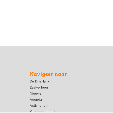
Navigeer naar:
De Drieklank
Zaalverhuur
Nieuws
Agenda
Activiteiten
Kerk in de buurt