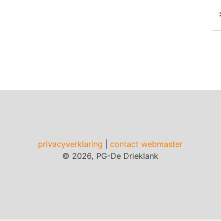
privacyverklaring
|
contact webmaster
© 2026, PG-De Drieklank