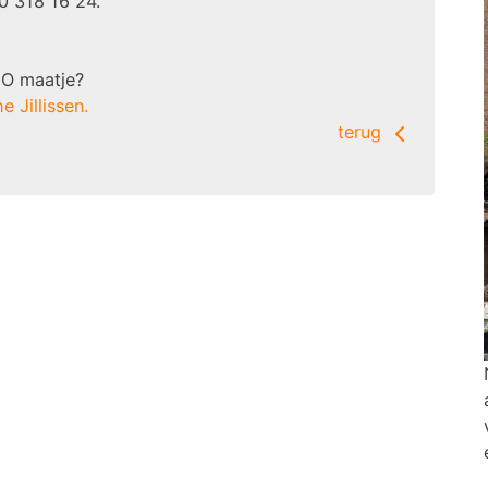
70 318 16 24.
GO maatje?
 Jillissen.
terug