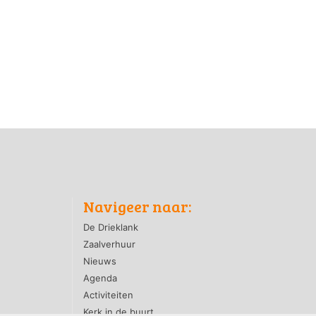
Navigeer naar:
De Drieklank
Zaalverhuur
Nieuws
Agenda
Activiteiten
Kerk in de buurt