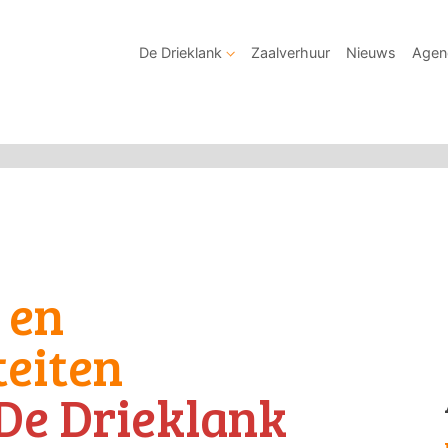
De Drieklank
Zaalverhuur
Nieuws
Agen
 en
teiten
De Drieklank