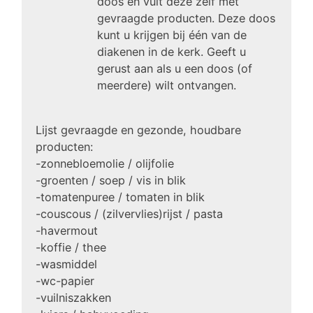
doos en vult deze zelf met
gevraagde producten. Deze doos
kunt u krijgen bij één van de
diakenen in de kerk. Geeft u
gerust aan als u een doos (of
meerdere) wilt ontvangen.
Lijst gevraagde en gezonde, houdbare
producten:
-zonnebloemolie / olijfolie
-groenten / soep / vis in blik
-tomatenpuree / tomaten in blik
-couscous / (zilvervlies)rijst / pasta
-havermout
-koffie / thee
-wasmiddel
-wc-papier
-vuilniszakken