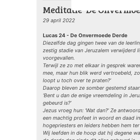
Meditatie 'De Onvermoe
29 april 2022
Lucas 24 - De Onvermoede Derde
Diezelfde dag gingen twee van de leerl
zestig stadie van Jeruzalem verwijderd l
voorgevallen.
Terwijl ze zo met elkaar in gesprek ware
mee, maar hun blik werd vertroebeld, zo
loopt u toch over te praten?’
Daarop bleven ze somber gestemd staan.
‘Bent u dan de enige vreemdeling in Jer
gebeurd is?’
Jezus vroeg hun: ‘Wat dan?’ Ze antwoord
een machtig profeet in woord en daad i
hogepriesters en leiders hebben hem ter 
Wij leefden in de hoop dat hij degene was