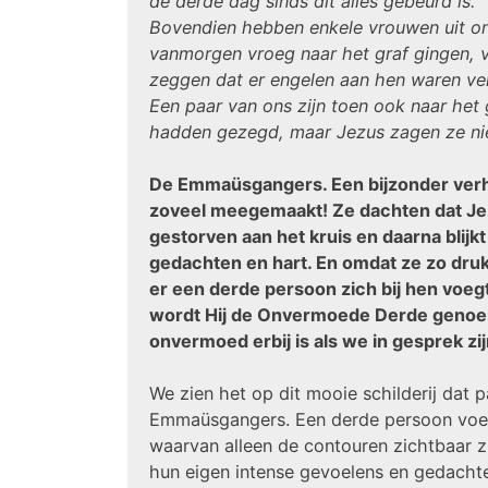
de derde dag sinds dit alles gebeurd is.
Bovendien hebben enkele vrouwen uit on
vanmorgen vroeg naar het graf gingen, 
zeggen dat er engelen aan hen waren ver
Een paar van ons zijn toen ook naar het
hadden gezegd, maar Jezus zagen ze nie
De Emmaüsgangers. Een bijzonder verha
zoveel meegemaakt! Ze dachten dat Jez
gestorven aan het kruis en daarna blijkt
gedachten en hart. En omdat ze zo druk
er een derde persoon zich bij hen voeg
wordt Hij de Onvermoede Derde genoem
onvermoed erbij is als we in gesprek zi
We zien het op dit mooie schilderij dat p
Emmaüsgangers. Een derde persoon voeg
waarvan alleen de contouren zichtbaar zijn
hun eigen intense gevoelens en gedachte