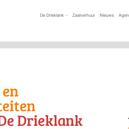
De Drieklank
Zaalverhuur
Nieuws
Agen
 en
teiten
De Drieklank