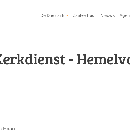
De Drieklank
Zaalverhuur
Nieuws
Agen
Kerkdienst - Hemelv
en Haag