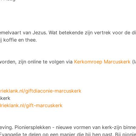
Hemelvaart van Jezus. Wat betekende zijn vertrek voor de d
j koffie en thee.
orden, zijn online te volgen via
Kerkomroep Marcusker
k
(l
ieklank.nl/giftdiaconie-marcuskerk
skerk
ieklank.nl/gift-marcuskerk
ing. Pioniersplekken - nieuwe vormen van kerk-zijn binnen
vangelie te delen op een manier die bij hen past. Bij pionie